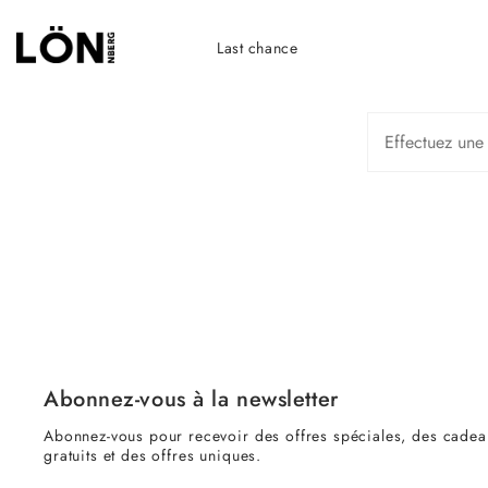
Passer
au
Last chance
contenu
de
la
page
Abonnez-vous à la newsletter
Abonnez-vous pour recevoir des offres spéciales, des cadea
gratuits et des offres uniques.