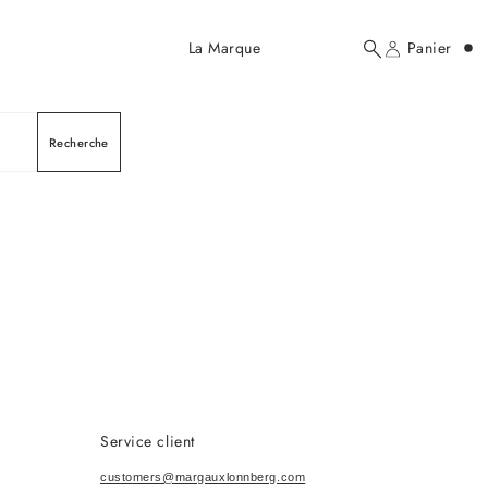
Ajouté au panier
La Marque
Panier
Rechercher
Compte
ici...
Recherche
Votre panier
Service client
customers@margauxlonnberg.com