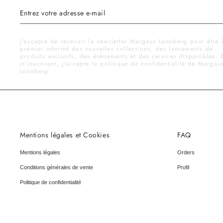
J'accepte de recevoir la newsletter Margaux Lonnberg pour être 
premier informé des nouvelles collections, des lancements de
produits exclusifs, des événements et des services disponibles. 
m'inscrivant, j'accepte la politique de confidentialité de Margau
Lonnberg.
Mentions légales et Cookies
FAQ
Mentions légales
Orders
Conditions générales de vente
Profil
Politique de confidentialité