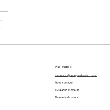
Langue
le
En
x
Assistance
customers@margauxlonnberg.com
Nous contacter
Livraisons et retours
Demande de retour