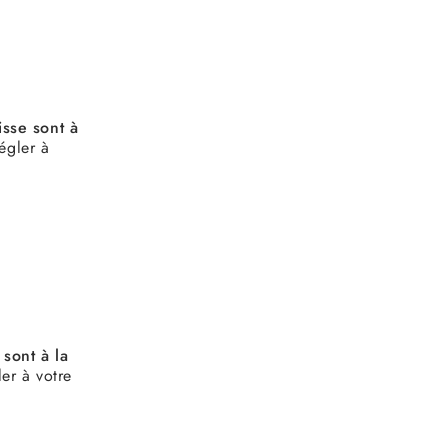
isse sont à
gler à
 sont à la
r à votre