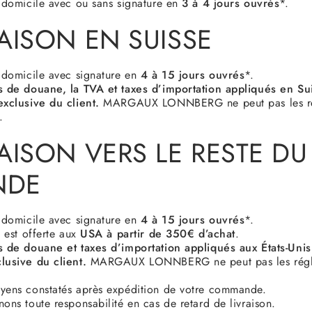
à domicile avec ou sans signature en
3 à 4 jours ouvrés
*.
RAISON EN SUISSE
à domicile avec signature en
4 à 15 jours ouvrés
*.
is de douane, la TVA et taxes d’importation appliqués en Su
exclusive du client.
MARGAUX LONNBERG ne peut pas les ré
.
AISON VERS LE RESTE DU
NDE
à domicile avec signature en
4 à 15 jours ouvrés
*.
n est offerte aux
USA à partir de 350€ d’achat
.
s de douane et taxes d’importation appliqués aux États-Unis
lusive du client.
MARGAUX LONNBERG ne peut pas les régle
yens constatés après expédition de votre commande.
ons toute responsabilité en cas de retard de livraison.