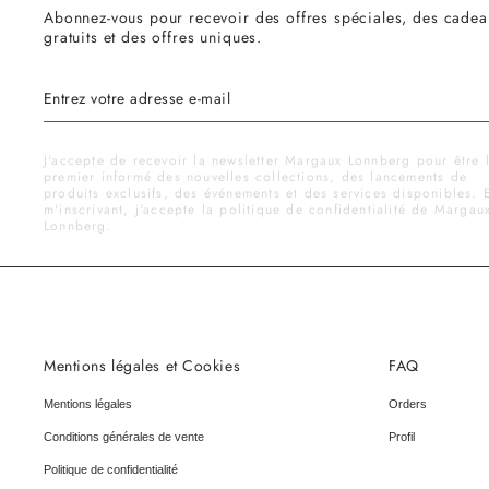
Abonnez-vous pour recevoir des offres spéciales, des cadea
gratuits et des offres uniques.
J'accepte de recevoir la newsletter Margaux Lonnberg pour être 
premier informé des nouvelles collections, des lancements de
produits exclusifs, des événements et des services disponibles. 
m'inscrivant, j'accepte la politique de confidentialité de Margau
Lonnberg.
Mentions légales et Cookies
FAQ
Mentions légales
Orders
Conditions générales de vente
Profil
Politique de confidentialité