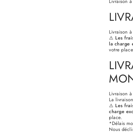
Livraison 
LIV
Livraison 
⚠️
Les fra
la charge 
votre place
LIVR
MO
Livraison 
La livraiso
⚠️
Les frai
charge exc
place.
*Délais mo
Nous déclin