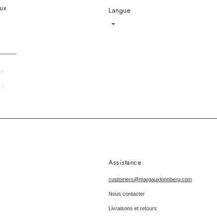
ux
Langue
Langue
le
En
x
Assistance
customers@margauxlonnberg.com
Nous contacter
Livraisons et retours