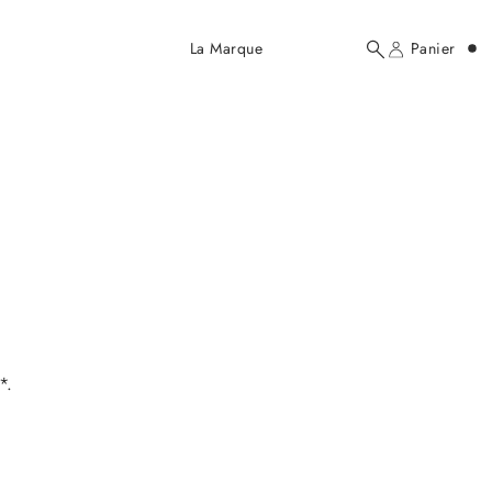
Ajouté au panier
La Marque
Panier
Rechercher
Compte
ici...
Votre panier
*.