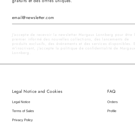
gratuits et des offres uniques.
J'accepte de recevoir la newsletter Margaux Lonnberg pour être 
premier informé des nouvelles collections, des lancements de
produits exclusifs, des événements et des services disponibles. 
m'inscrivant, j'accepte la politique de confidentialité de Margau
Lonnberg.
Legal Notice and Cookies
FAQ
Legal Notice
Orders
Terms of Sales
Profile
Privacy Policy