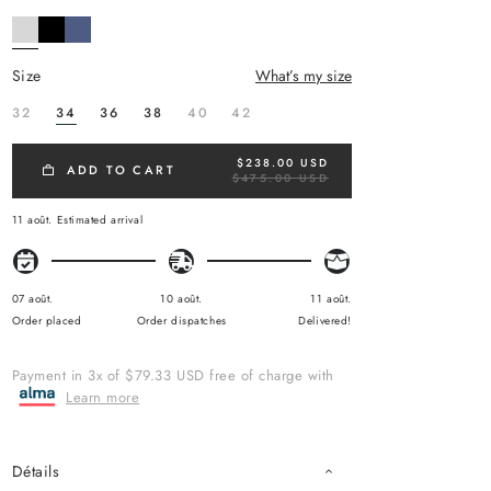
size
What’s my size
32
34
36
38
40
42
$238.00 USD
R
ADD TO CART
$475.00 USD
E
G
U
11 août.
Estimated arrival
L
A
R
P
R
07 août.
10 août.
11 août.
I
Order placed
Order dispatches
Delivered!
C
E
Payment in 3x of $79.33 USD free of charge with
Learn more
Détails