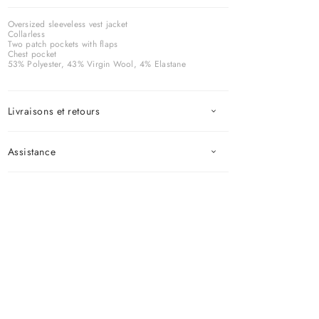
Oversized sleeveless vest jacket
Collarless
Two patch pockets with flaps
Chest pocket
53% Polyester, 43% Virgin Wool, 4% Elastane
Livraisons et retours
Assistance