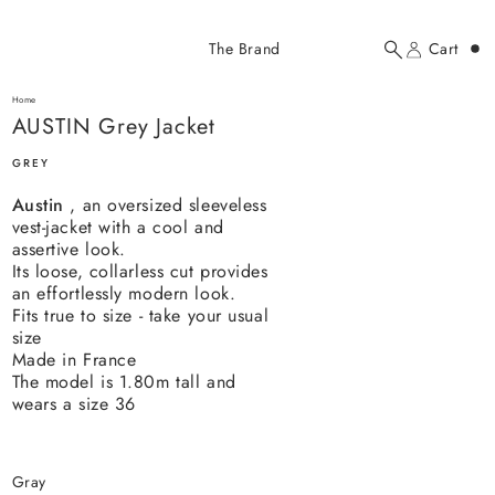
Added to cart
The Brand
Cart
Search
Account
AUSTIN Grey Jacket
here...
Home
AUSTIN Grey Jacket
AUSTIN Grey Jacket
$238.00 USD
GREY
Austin
, an oversized sleeveless
vest-jacket with a cool and
assertive look.
Its loose, collarless cut provides
an effortlessly modern look.
Fits true to size - take your usual
YOUR CART
size
Made in France
The model is 1.80m tall and
wears a size 36
gray