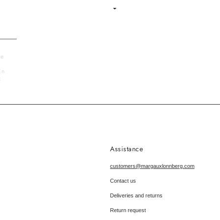
Language
le
En
x
Assistance
customers@margauxlonnberg.com
Contact us
Deliveries and returns
Return request