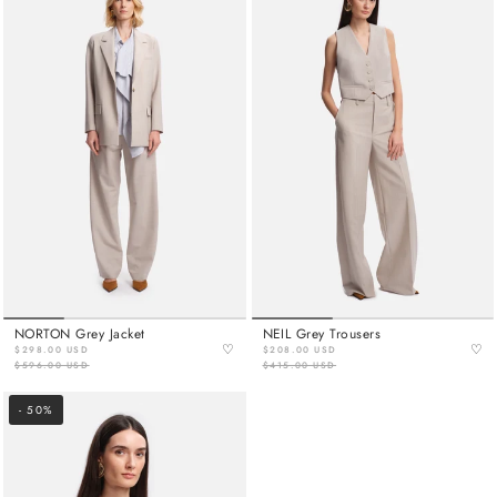
NORTON Grey Jacket
NEIL Grey Trousers
♡
♡
$298.00 USD
$208.00 USD
$596.00 USD
$415.00 USD
- 50%