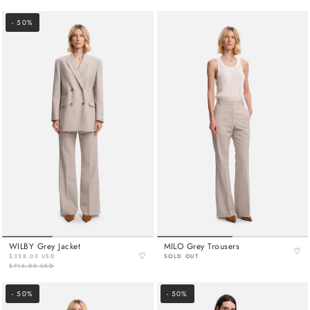
- 50%
WILBY Grey Jacket
MILO Grey Trousers
♡
♡
$358.00 USD
SOLD OUT
$716.00 USD
- 50%
- 50%