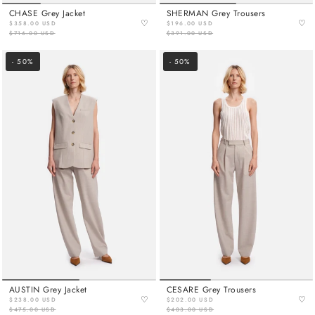
CHASE Grey Jacket
SHERMAN Grey Trousers
♡
♡
$358.00 USD
$196.00 USD
$716.00 USD
$391.00 USD
- 50%
- 50%
AUSTIN Grey Jacket
CESARE Grey Trousers
♡
♡
$238.00 USD
$202.00 USD
$475.00 USD
$403.00 USD