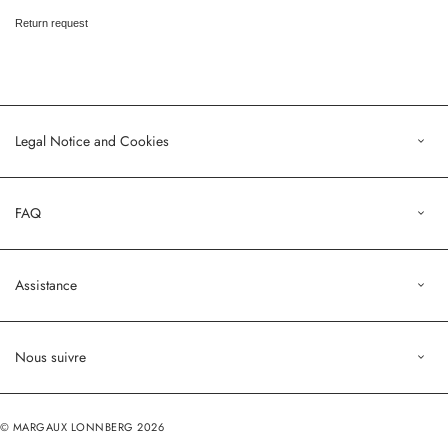
Return request
Legal Notice and Cookies
Legal Notice
FAQ
Terms of Sales
Privacy Policy
Orders
Assistance
Profile
customers@margauxlonnberg.com
Nous suivre
Contact us
Deliveries and returns
Instagram
Return request
© MARGAUX LONNBERG 2026