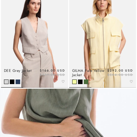
DEE Grey Jacket
GILMA Pale Yellow
$166.00 USD
$292.00 USD
Jacket
$331.00 USD
$584.00 USD
♡
♡