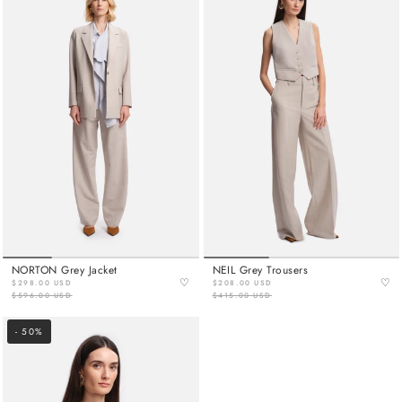
NORTON Grey Jacket
NEIL Grey Trousers
♡
♡
$298.00 USD
$208.00 USD
$596.00 USD
$415.00 USD
- 50%