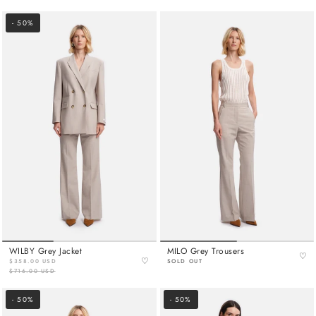
- 50%
WILBY Grey Jacket
MILO Grey Trousers
♡
♡
$358.00 USD
SOLD OUT
$716.00 USD
- 50%
- 50%