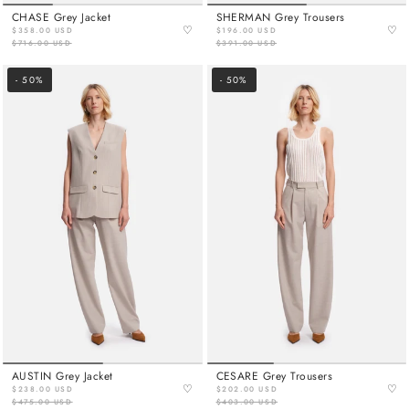
CHASE Grey Jacket
SHERMAN Grey Trousers
♡
♡
$358.00 USD
$196.00 USD
$716.00 USD
$391.00 USD
- 50%
- 50%
AUSTIN Grey Jacket
CESARE Grey Trousers
♡
♡
$238.00 USD
$202.00 USD
$475.00 USD
$403.00 USD