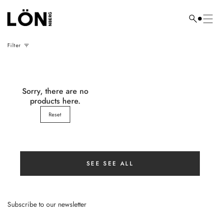
Skip
to
Search
content
here...
Filter
Sorry, there are no
products here.
Reset
SEE SEE ALL
Subscribe to our newsletter