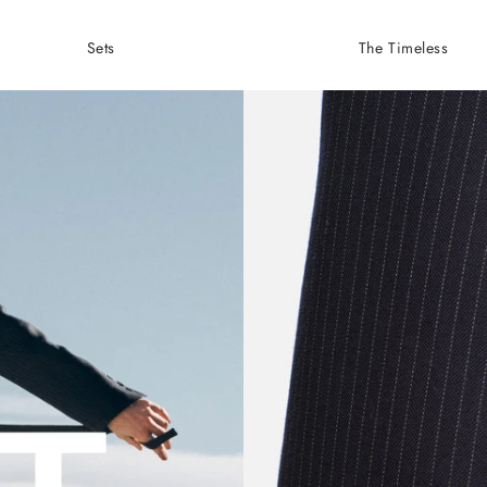
Sets
The Timeless