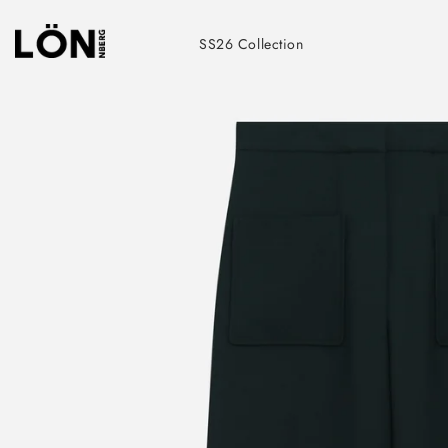
Skip
to
SS26 Collection
content