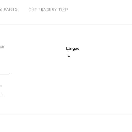
6 PANTS
THE BRADERY 11/12
ux
Langue
Language
le
En
x