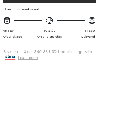
E
G
U
11 août.
Estimated arrival
L
A
R
P
R
08 août.
10 août.
11 août.
I
Order placed
Order dispatches
Delivered!
C
E
Payment in 3x of $40.33 USD free of charge with
Learn more