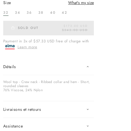
size
What’s my size
32
34
36
38
40
42
$172.00 USD
R
SOLD OUT
$343.00 USD
E
G
U
Payment in 3x of $57.33 USD free of charge with
L
Learn more
A
R
P
R
I
Détails
C
E
Wool top - Crew neck - Ribbed collar and hem - Short,
rounded sleeves
76% Viscose, 24% Nylon
Livraisons et retours
Assistance