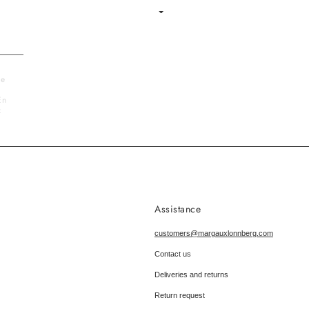
Language
le
En
x
Assistance
customers@margauxlonnberg.com
Contact us
Deliveries and returns
Return request