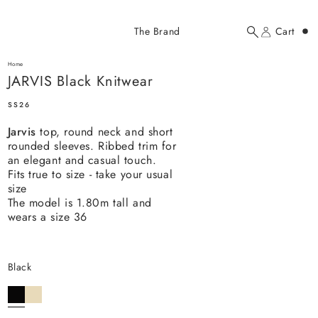
Added to cart
The Brand
Cart
Search
Account
JARVIS Black Knitwear
here...
Home
JARVIS Black Knitwear
JARVIS Black Knitwear
$172.00 USD
SS26
Jarvis
top, round neck and short
rounded sleeves. Ribbed trim for
an elegant and casual touch.
Fits true to size - take your usual
size
The model is 1.80m tall and
YOUR CART
wears a size 36
black