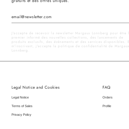
gratuits et des offres uniques.
J'accepte de recevoir la newsletter Margaux Lonnberg pour être 
premier informé des nouvelles collections, des lancements de
produits exclusifs, des événements et des services disponibles. 
m'inscrivant, j'accepte la politique de confidentialité de Margau
Lonnberg.
Legal Notice and Cookies
FAQ
Legal Notice
Orders
Terms of Sales
Profile
Privacy Policy