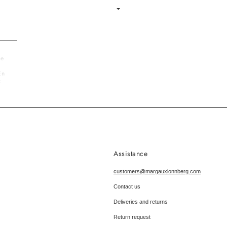
Language
le
En
x
Assistance
customers@margauxlonnberg.com
Contact us
Deliveries and returns
Return request