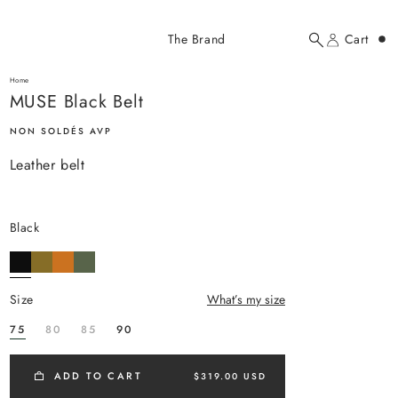
Added to cart
The Brand
Cart
Search
Account
MUSE Black Belt
here...
Home
MUSE Black Belt
MUSE Black Belt
$319.00 USD
NON SOLDÉS AVP
Leather belt
black
YOUR CART
size
What’s my size
75
80
85
90
ADD TO CART
$319.00 USD