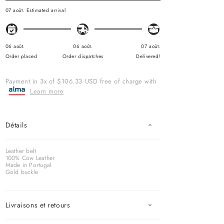
07 août.
Estimated arrival
06 août.
06 août.
07 août.
Order placed
Order dispatches
Delivered!
Payment in 3x of $106.33 USD free of charge with
Learn more
Détails
Leather belt
100% Cow Leather
Made in Portugal
Gold buckle
Livraisons et retours