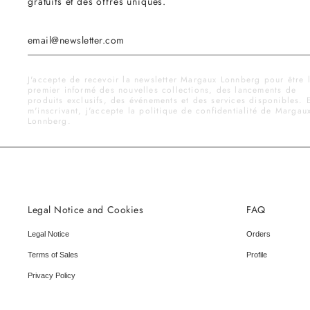
gratuits et des offres uniques.
J'accepte de recevoir la newsletter Margaux Lonnberg pour être 
premier informé des nouvelles collections, des lancements de
produits exclusifs, des événements et des services disponibles. 
m'inscrivant, j'accepte la politique de confidentialité de Margau
Lonnberg.
Legal Notice and Cookies
FAQ
Legal Notice
Orders
Terms of Sales
Profile
Privacy Policy