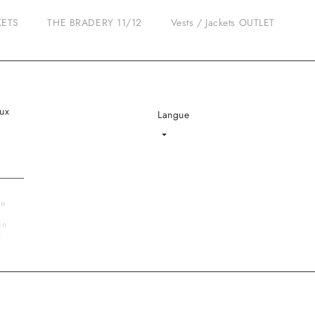
KETS
THE BRADERY 11/12
Vests / Jackets OUTLET
ux
Langue
Language
le
En
x