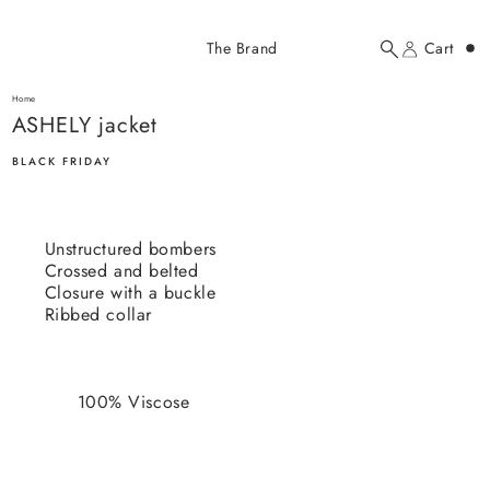
Added to cart
The Brand
Cart
Search
Account
ASHELY jacket
here...
Home
ASHELY jacket
ASHELY jacket
$186.00 USD
BLACK FRIDAY
Unstructured bombers
Crossed and belted
Closure with a buckle
Ribbed collar
YOUR CART
100% Viscose