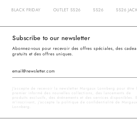
BLACK FRIDAY
OUTLET SS26
SS26
SS26 JAC
Subscribe to our newsletter
Abonnez-vous pour recevoir des offres spéciales, des cadea
gratuits et des offres uniques.
J'accepte de recevoir la newsletter Margaux Lonnberg pour être 
premier informé des nouvelles collections, des lancements de
produits exclusifs, des événements et des services disponibles. 
m'inscrivant, j'accepte la politique de confidentialité de Margau
Lonnberg.