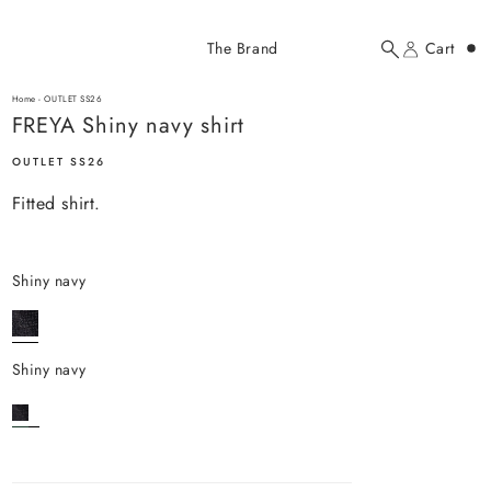
Added to cart
The Brand
Cart
Search
Account
FREYA Shiny navy shirt
here...
Home
-
OUTLET SS26
FREYA Shiny navy shirt
FREYA Shiny navy shirt
$109.00 USD
OUTLET SS26
Fitted shirt.
shiny navy
YOUR CART
shiny navy