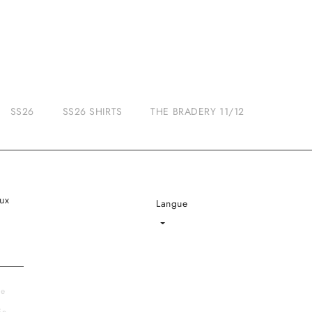
SS26
SS26 SHIRTS
THE BRADERY 11/12
ux
Langue
Language
le
En