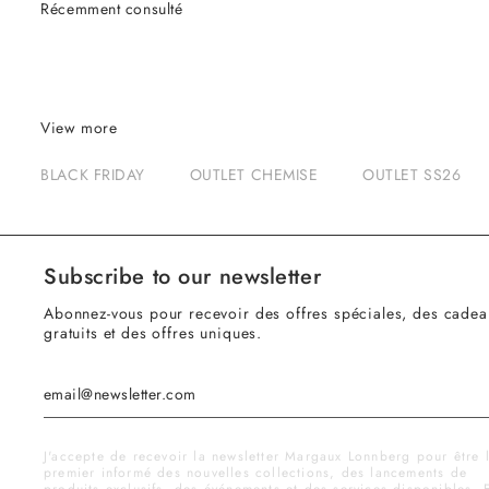
Récemment consulté
View more
BLACK FRIDAY
OUTLET CHEMISE
OUTLET SS26
Subscribe to our newsletter
Abonnez-vous pour recevoir des offres spéciales, des cadea
gratuits et des offres uniques.
J'accepte de recevoir la newsletter Margaux Lonnberg pour être 
premier informé des nouvelles collections, des lancements de
produits exclusifs, des événements et des services disponibles. 