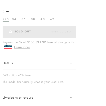
size
XXS
34
36
38
40
42
SOLD OUT
$451.00 USD
Payment in 3x of $150.33 USD free of charge with
Learn more
Détails
56% cotton 46% linen
This model fits normally, choose your usual size.
Livraisons et retours