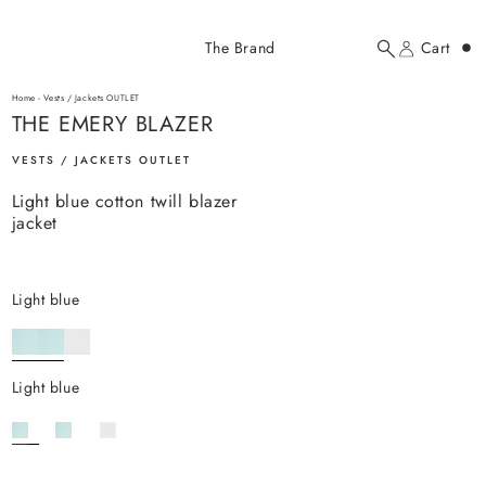
Added to cart
The Brand
Cart
Search
Account
THE EMERY BLAZER
here...
Home
-
Vests / Jackets OUTLET
THE EMERY BLAZER
THE EMERY BLAZER
$136.00 USD
VESTS / JACKETS OUTLET
Light blue cotton twill blazer
jacket
light blue
YOUR CART
light blue