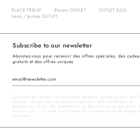
BLACK FRIDAY
Blazers OUTLET
OUTLET SS26
Vests / Jackets OUTLET
Subscribe to our newsletter
Abonnez-vous pour recevoir des offres spéciales, des cadea
gratuits et des offres uniques.
J'accepte de recevoir la newsletter Margaux Lonnberg pour être 
premier informé des nouvelles collections, des lancements de
produits exclusifs, des événements et des services disponibles. 
m'inscrivant, j'accepte la politique de confidentialité de Margau
Lonnberg.