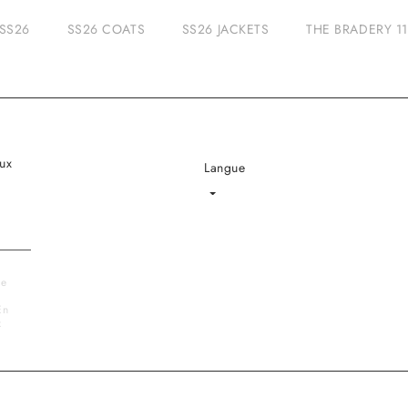
SS26
SS26 COATS
SS26 JACKETS
THE BRADERY 11
ux
Langue
Language
le
En
x