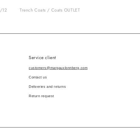
/12
Trench Coats / Coats OUTLET
Service client
customers@margauxlonnberg.com
Contact us
Deliveries and returns
Return request