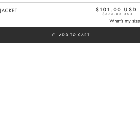
$101.00 USD
JACKET
$336.00 USD
Home
-
Vests / Jackets OUTLET
What’s my size
ADD TO CART
VESTS / JACKETS OUTLET
Livraisons et retours
Assistance
Added to cart
JACKET
EUROPE
JACKET
Frais de livraison offerts en Europe à partir de
$101.00 USD
300 €
Livraison vers la France : 1 à 4 jours ouvrés
Livraison vers l’Europe via DHL Economy Select :
3 à 6 jours ouvrés
USA