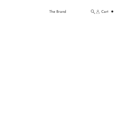
Added to cart
The Brand
Cart
Search
Account
here...
Your cart