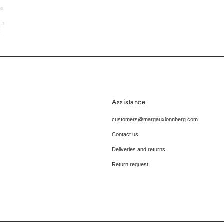
le
En
x
Assistance
customers@margauxlonnberg.com
Contact us
Deliveries and returns
Return request