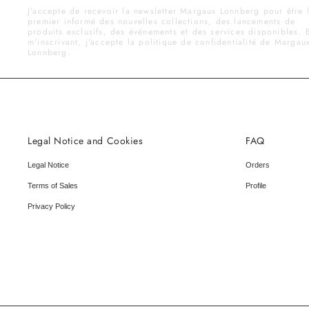
J'accepte de recevoir la newsletter Margaux Lonnberg pour être 
premier informé des nouvelles collections, des lancements de
produits exclusifs, des événements et des services disponibles. 
m'inscrivant, j'accepte la politique de confidentialité de Margau
Lonnberg.
Legal Notice and Cookies
FAQ
Legal Notice
Orders
Terms of Sales
Profile
Privacy Policy