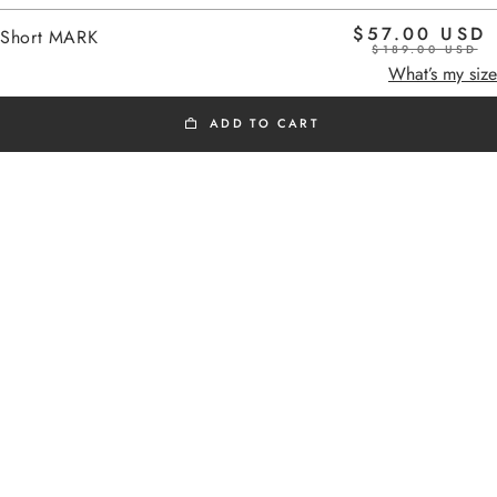
$57.00 USD
Short MARK
$189.00 USD
Home
What’s my size
ADD TO CART
OUTLET SS26
Livraisons et retours
Assistance
Added to cart
Short MARK
EUROPE
Short MARK
Frais de livraison offerts en Europe à partir de
$57.00 USD
300 €
Livraison vers la France : 1 à 4 jours ouvrés
Livraison vers l’Europe via DHL Economy Select :
3 à 6 jours ouvrés
USA