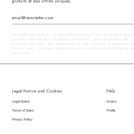
gratuits et des offres uniques.
J'accepte de recevoir la newsletter Margaux Lonnberg pour être 
premier informé des nouvelles collections, des lancements de
produits exclusifs, des événements et des services disponibles. 
m'inscrivant, j'accepte la politique de confidentialité de Margau
Lonnberg.
Legal Notice and Cookies
FAQ
Legal Notice
Orders
Terms of Sales
Profile
Privacy Policy