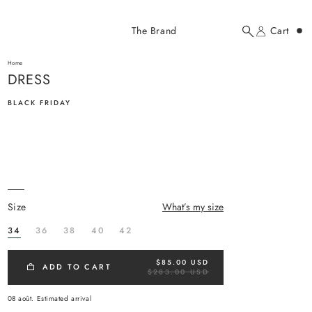
Added to cart
The Brand
Cart
Search
Account
DRESS
here...
Home
DRESS
DRESS
$85.00 USD
BLACK FRIDAY
size
What’s my size
YOUR CART
34
36
38
40
42
$85.00 USD
R
ADD TO CART
$283.00 USD
E
G
U
08 août.
Estimated arrival
L