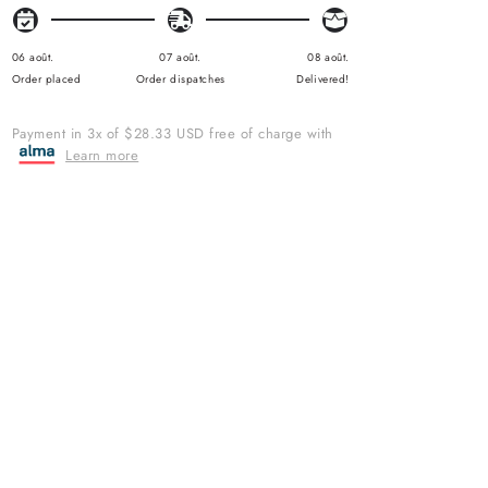
A
R
P
R
06 août.
07 août.
08 août.
I
Order placed
Order dispatches
Delivered!
C
E
Payment in 3x of $28.33 USD free of charge with
Learn more