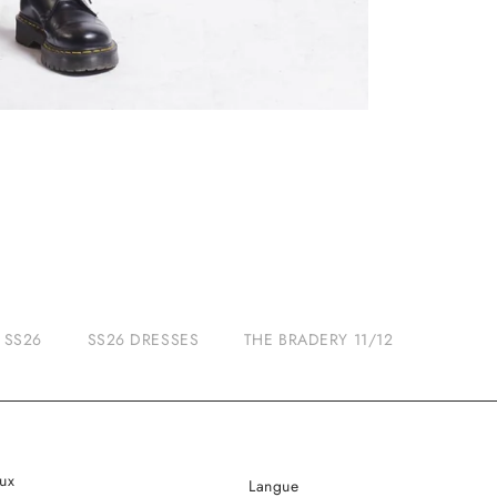
SS26
SS26 DRESSES
THE BRADERY 11/12
ux
Langue