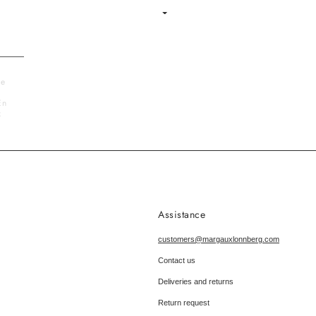
Language
le
En
x
Assistance
customers@margauxlonnberg.com
Contact us
Deliveries and returns
Return request