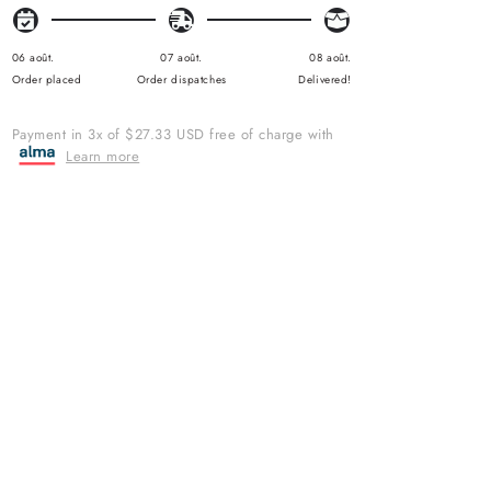
A
R
P
R
06 août.
07 août.
08 août.
I
Order placed
Order dispatches
Delivered!
C
E
Payment in 3x of $27.33 USD free of charge with
Learn more