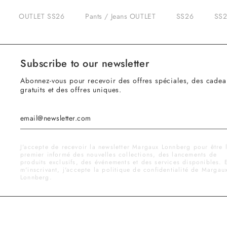
OUTLET SS26
Pants / Jeans OUTLET
SS26
SS2
Subscribe to our newsletter
Abonnez-vous pour recevoir des offres spéciales, des cadea
gratuits et des offres uniques.
J'accepte de recevoir la newsletter Margaux Lonnberg pour être 
premier informé des nouvelles collections, des lancements de
produits exclusifs, des événements et des services disponibles. 
m'inscrivant, j'accepte la politique de confidentialité de Margau
Lonnberg.