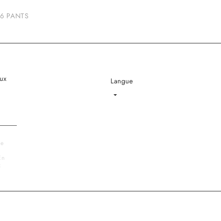
6 PANTS
ux
Langue
Language
le
En
x