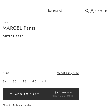
Added to cart
The Brand
Cart
Search
Account
MARCEL Pants
here...
Home
MARCEL Pants
MARCEL Pants
$82.00 USD
OUTLET SS26
size
What’s my size
YOUR CART
34
36
38
40
42
$82.00 USD
R
ADD TO CART
$271.00 USD
E
G
U
08 août.
Estimated arrival
L