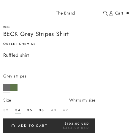
Added to cart
The Brand
Cart
Search
Account
BECK Grey Stripes Shirt
here...
Home
BECK Grey Stripes Shirt
BECK Grey Stripes Shirt
$103.00 USD
OUTLET CHEMISE
Ruffled shirt
grey stripes
YOUR CART
size
What’s my size
32
34
36
38
40
42
$103.00 USD
R
ADD TO CART
$343.00 USD
E