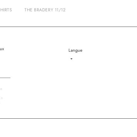
SHIRTS
THE BRADERY 11/12
ux
Langue
Language
le
En
x