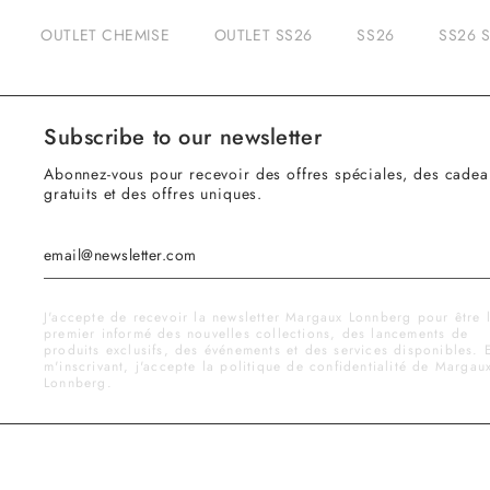
OUTLET CHEMISE
OUTLET SS26
SS26
SS26 
Subscribe to our newsletter
Abonnez-vous pour recevoir des offres spéciales, des cadea
gratuits et des offres uniques.
J'accepte de recevoir la newsletter Margaux Lonnberg pour être 
premier informé des nouvelles collections, des lancements de
produits exclusifs, des événements et des services disponibles. 
m'inscrivant, j'accepte la politique de confidentialité de Margau
Lonnberg.