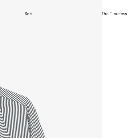
Sets
The Timeless