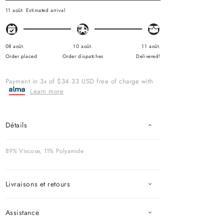
G
U
11 août.
Estimated arrival
L
A
R
P
R
08 août.
10 août.
11 août.
I
Order placed
Order dispatches
Delivered!
C
E
Payment in 3x of $34.33 USD free of charge with
Learn more
Détails
89% Viscose, 11% Polyamide
Livraisons et retours
Assistance