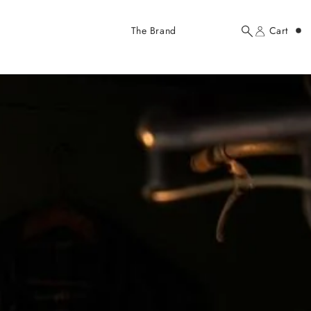
Added to cart
The Brand
Cart
Search
Account
here...
Your cart