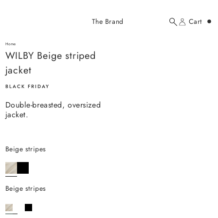
Added to cart
The Brand
Cart
Search
Account
WILBY Beige striped jacket
here...
Home
WILBY Beige striped jacket
WILBY Beige striped
$197.00 USD
jacket
BLACK FRIDAY
Double-breasted, oversized
jacket.
YOUR CART
beige stripes
beige stripes