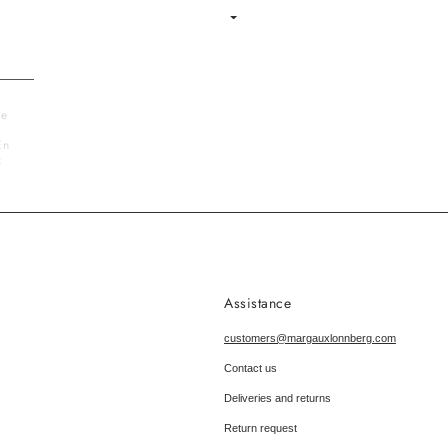
Language
le
En
x
Assistance
customers@margauxlonnberg.com
Contact us
Deliveries and returns
Return request