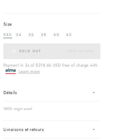
size
XXS
34
36
38
40
42
SOLD OUT
$656.00 USD
Payment in 3x of $218.66 USD free of charge with
Learn more
Détails
100% virgin wool
Livraisons et retours