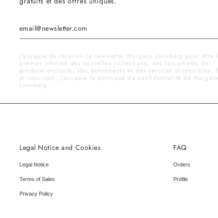
gratuits et des offres uniques.
J'accepte de recevoir la newsletter Margaux Lonnberg pour être 
premier informé des nouvelles collections, des lancements de
produits exclusifs, des événements et des services disponibles. 
m'inscrivant, j'accepte la politique de confidentialité de Margau
Lonnberg.
Legal Notice and Cookies
FAQ
Legal Notice
Orders
Terms of Sales
Profile
Privacy Policy