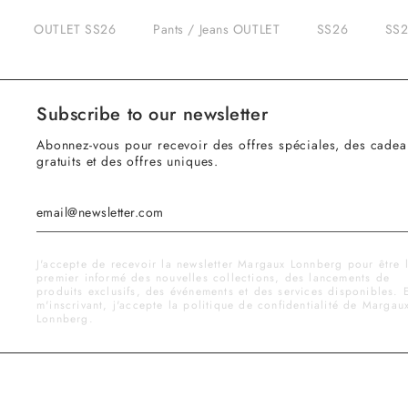
OUTLET SS26
Pants / Jeans OUTLET
SS26
SS2
Subscribe to our newsletter
Abonnez-vous pour recevoir des offres spéciales, des cadea
gratuits et des offres uniques.
J'accepte de recevoir la newsletter Margaux Lonnberg pour être 
premier informé des nouvelles collections, des lancements de
produits exclusifs, des événements et des services disponibles. 
m'inscrivant, j'accepte la politique de confidentialité de Margau
Lonnberg.