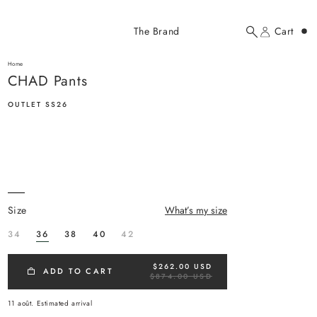
Added to cart
The Brand
Cart
Search
Account
CHAD Pants
here...
Home
CHAD Pants
CHAD Pants
$262.00 USD
OUTLET SS26
size
What’s my size
YOUR CART
34
36
38
40
42
$262.00 USD
R
ADD TO CART
$874.00 USD
E
G
U
11 août.
Estimated arrival
L