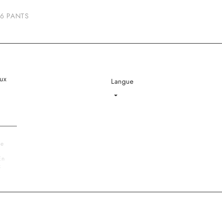
6 PANTS
ux
Langue
Language
le
En
x