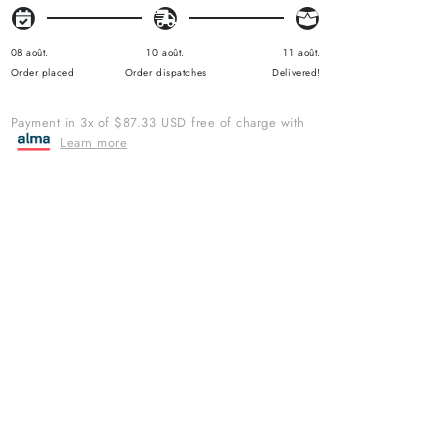
A
R
P
R
08 août.
10 août.
11 août.
I
Order placed
Order dispatches
Delivered!
C
E
Payment in 3x of $87.33 USD free of charge with
Learn more